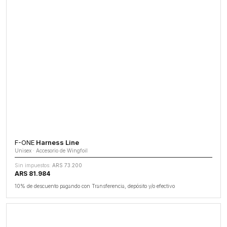
F-ONE
Harness Line
Unisex · Accesorio de Wingfoil
Sin impuestos:
ARS 73.200
ARS 81.984
10% de descuento pagando con Transferencia, depósito y/o efectivo