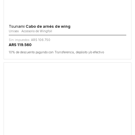
Tsunami
Cabo de arnés de wing
Unisex · Accesorio de Wingfoil
Sin impuestos:
ARS 106.750
ARS 119.560
10% de descuento pagando con Transferencia, depósito y/o efectivo