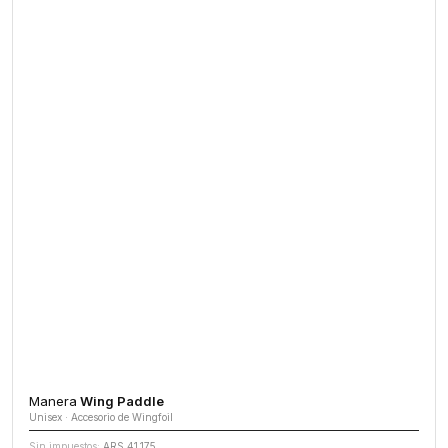
Manera
Wing Paddle
Unisex · Accesorio de Wingfoil
Sin impuestos:
ARS 41.175