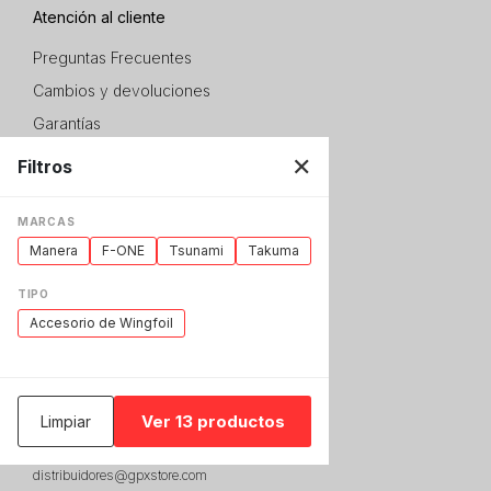
Atención al cliente
Preguntas Frecuentes
Cambios y devoluciones
Garantías
Envios y entregas
✕
Filtros
Terminos y Condiciones
Política de Privacidad
MARCAS
Manera
F-ONE
Tsunami
Takuma
Clientes
TIPO
+54 9 11 3649 9557
Accesorio de Wingfoil
clientes@gpxstore.com
Distribuidores
Ver 13 productos
Limpiar
+54 9 11 5160 0999
distribuidores@gpxstore.com