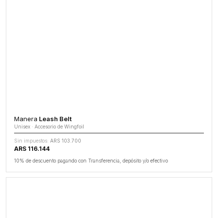
Manera
Leash Belt
Unisex · Accesorio de Wingfoil
Sin impuestos:
ARS 103.700
ARS 116.144
10% de descuento pagando con Transferencia, depósito y/o efectivo