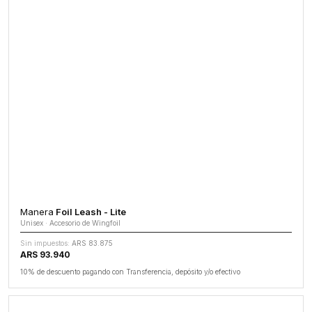
Manera
Foil Leash - Lite
Unisex · Accesorio de Wingfoil
Sin impuestos:
ARS 83.875
ARS 93.940
10% de descuento pagando con Transferencia, depósito y/o efectivo