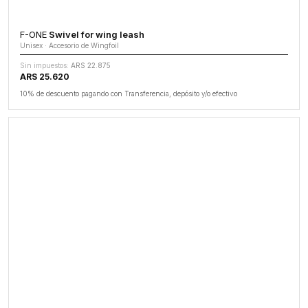
F-ONE
Swivel for wing leash
Unisex · Accesorio de Wingfoil
Sin impuestos:
ARS 22.875
ARS 25.620
10% de descuento pagando con Transferencia, depósito y/o efectivo