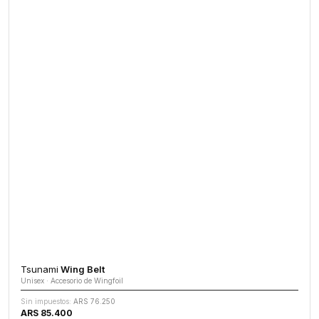
Tsunami
Wing Belt
Unisex · Accesorio de Wingfoil
Sin impuestos:
ARS 76.250
ARS 85.400