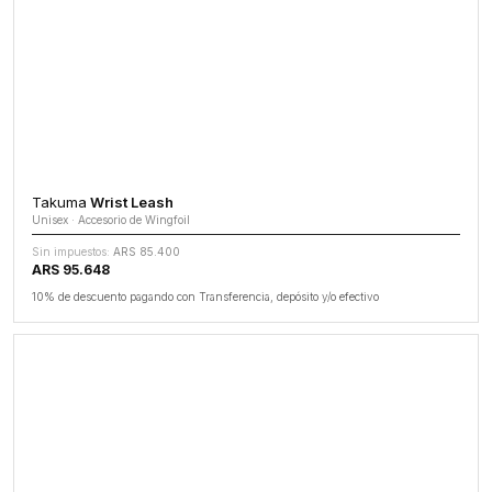
Takuma
Wrist Leash
Unisex · Accesorio de Wingfoil
Sin impuestos:
ARS 85.400
ARS 95.648
10% de descuento pagando con Transferencia, depósito y/o efectivo