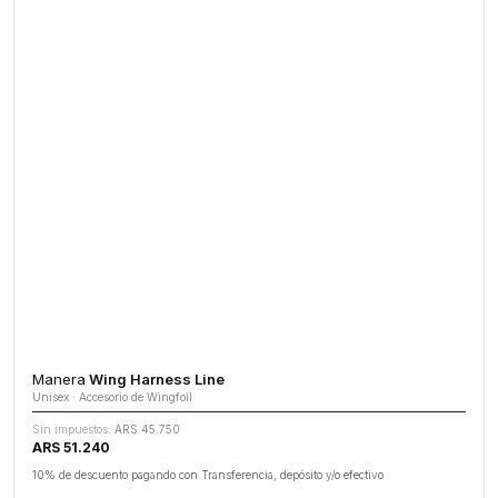
Manera
Wing Harness Line
Unisex · Accesorio de Wingfoil
Sin impuestos:
ARS 45.750
ARS 51.240
10% de descuento pagando con Transferencia, depósito y/o efectivo