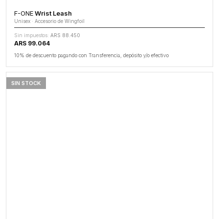
F-ONE
Wrist Leash
Unisex · Accesorio de Wingfoil
Sin impuestos:
ARS 88.450
ARS 99.064
10% de descuento pagando con Transferencia, depósito y/o efectivo
SIN STOCK