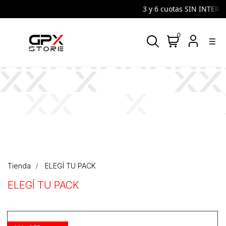
3 y 6 cuotas SIN INTERES 
0
density_medium
Tienda
ELEGÍ TU PACK
ELEGÍ TU PACK