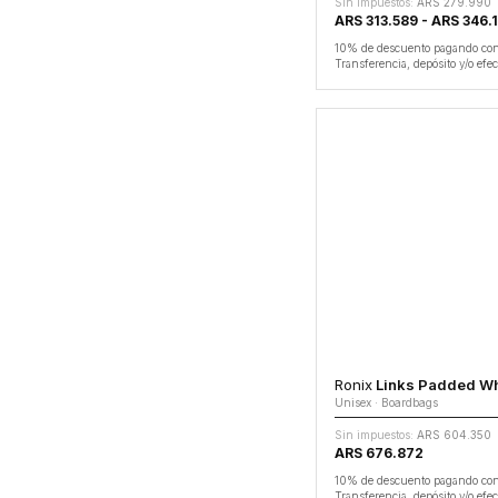
Sin impuestos:
ARS 279.990
ARS 313.589 - ARS 346.
10% de descuento pagando co
Transferencia, depósito y/o efec
Ronix
Links Padded Whee
Unisex · Boardbags
Sin impuestos:
ARS 604.350
ARS 676.872
10% de descuento pagando co
Transferencia, depósito y/o efec