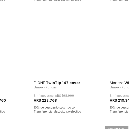
F-ONE
TwinTip 147 cover
Manera
Wi
Unisex · Fundas
Unisex · Fun
Sin impuestos:
ARS 198.900
Sin impuestos
.760
ARS 222.768
ARS 219.34
n
10% de descuento pagando con
10% de descu
tivo
Transferencia, depósito y/o efectivo
Transferencia,