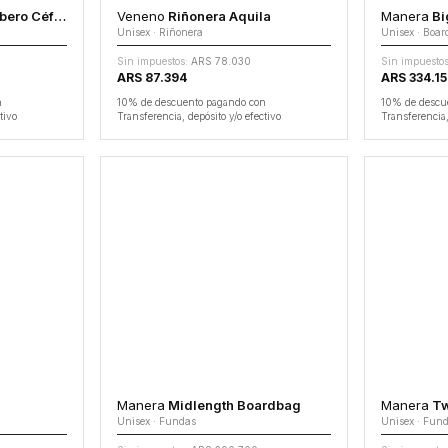
ero Céfiro
Veneno
Riñonera Aquila
Manera
Bi
Unisex · Riñonera
Unisex · Boa
Sin impuestos:
ARS 78.030
Sin impuestos
ARS 87.394
ARS 334.1
n
10% de descuento pagando con
10% de descu
tivo
Transferencia, depósito y/o efectivo
Transferencia,
Manera
Midlength Boardbag
Manera
Tw
Unisex · Fundas
Unisex · Fun