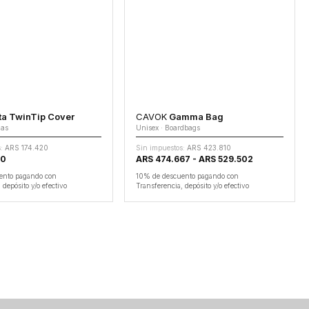
a TwinTip Cover
CAVOK
Gamma Bag
das
Unisex · Boardbags
:
ARS 174.420
Sin impuestos:
ARS 423.810
50
ARS 474.667 - ARS 529.502
ento pagando con
10% de descuento pagando con
 depósito y/o efectivo
Transferencia, depósito y/o efectivo