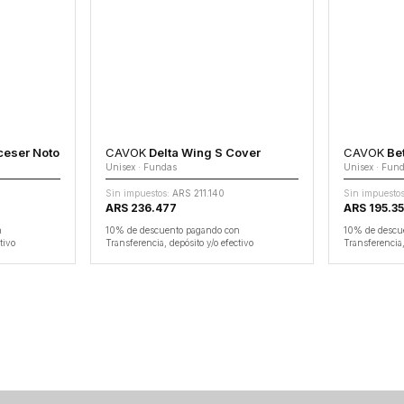
eser Noto
CAVOK
Delta Wing S Cover
CAVOK
Bet
Unisex · Fundas
Unisex · Fun
Sin impuestos:
ARS 211.140
Sin impuestos
ARS 236.477
ARS 195.3
n
10% de descuento pagando con
10% de descu
tivo
Transferencia, depósito y/o efectivo
Transferencia,