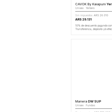
CAVOK By Kaiapuni
Yerb
Unisex · Yerbero
Sin impuestos:
ARS 26.010
ARS 29.131
10% de descuento pagando co
Transferencia, depósito y/o efec
Manera
DW SUP
Unisex · Fundas