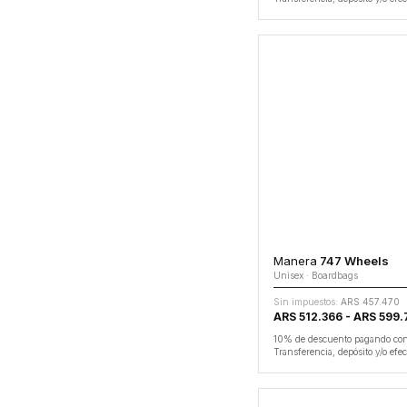
Manera
747 Wheels
Unisex · Boardbags
Sin impuestos:
ARS 457.470
ARS 512.366 - ARS 599
10% de descuento pagando co
Transferencia, depósito y/o efec