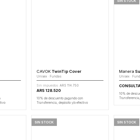
SIN STOCK
CAVOK
TwinTip Cover
Manera
Su
Unisex · Fundas
Unisex · Fun
Sin impuestos:
ARS 114.750
CONSULT
ARS 128.520
10% de descu
Transferencia,
n
10% de descuento pagando con
tivo
Transferencia, depósito y/o efectivo
SIN STOCK
SIN STOCK