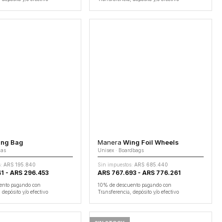
ng Bag
Manera
Wing Foil Wheels
das
Unisex · Boardbags
:
ARS 195.840
Sin impuestos:
ARS 685.440
1 - ARS 296.453
ARS 767.693 - ARS 776.261
ento pagando con
10% de descuento pagando con
 depósito y/o efectivo
Transferencia, depósito y/o efectivo