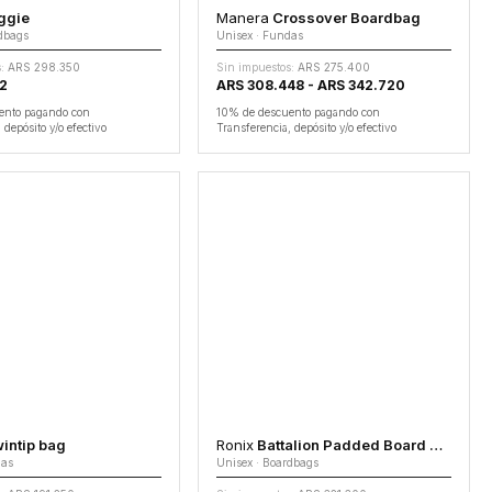
ggie
Manera
Crossover Boardbag
rdbags
Unisex · Fundas
:
ARS 298.350
Sin impuestos:
ARS 275.400
52
ARS 308.448 - ARS 342.720
ento pagando con
10% de descuento pagando con
 depósito y/o efectivo
Transferencia, depósito y/o efectivo
intip bag
Ronix
Battalion Padded Board Case
das
Unisex · Boardbags