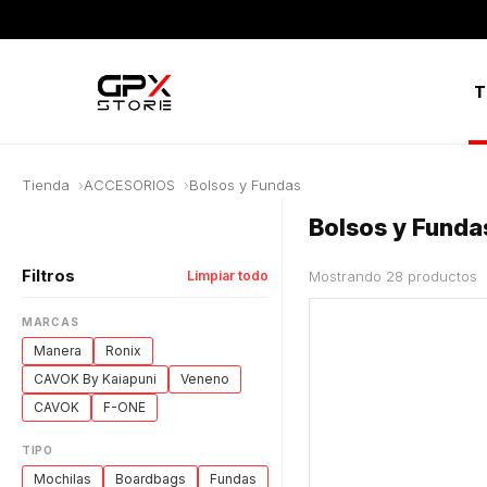
T
Tienda
ACCESORIOS
Bolsos y Fundas
Bolsos y Funda
Filtros
Limpiar todo
Mostrando 28 productos
MARCAS
Manera
Ronix
CAVOK By Kaiapuni
Veneno
CAVOK
F-ONE
TIPO
Mochilas
Boardbags
Fundas