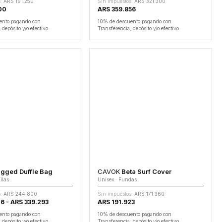
:
ARS 191.250
Sin impuestos:
ARS 321.300
00
ARS 359.856
ento pagando con
10% de descuento pagando con
 depósito y/o efectivo
Transferencia, depósito y/o efectivo
gged Duffle Bag
CAVOK
Beta Surf Cover
ilas
Unisex · Fundas
:
ARS 244.800
Sin impuestos:
ARS 171.360
6 - ARS 339.293
ARS 191.923
ento pagando con
10% de descuento pagando con
 depósito y/o efectivo
Transferencia, depósito y/o efectivo