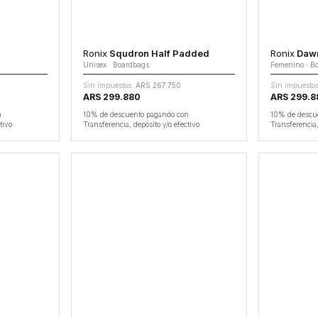
Ronix
Squdron Half Padded
Ronix
Dawn
Unisex · Boardbags
Femenino · B
Sin impuestos:
ARS 267.750
Sin impuestos
ARS 299.880
ARS 299.8
n
10% de descuento pagando con
10% de descu
tivo
Transferencia, depósito y/o efectivo
Transferencia,