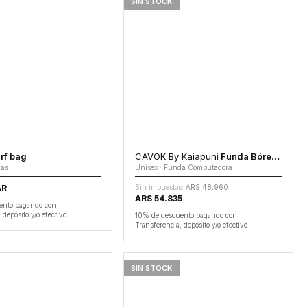
SIN STOCK
rf bag
CAVOK By Kaiapuni
Funda Bóreas
das
Unisex · Funda Computadora
AR
Sin impuestos:
ARS 48.960
ARS 54.835
ento pagando con
 depósito y/o efectivo
10% de descuento pagando con
Transferencia, depósito y/o efectivo
SIN STOCK