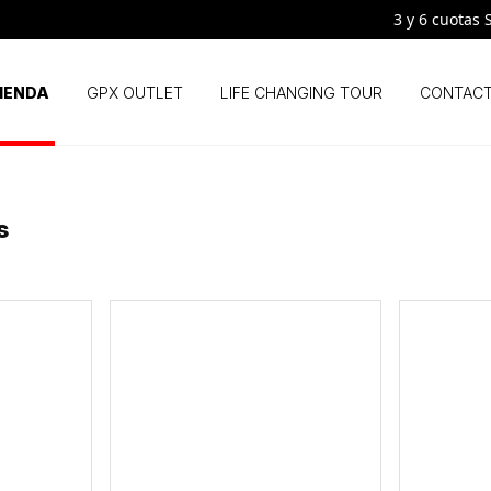
3 y 6 cuotas SIN INT
IENDA
GPX OUTLET
LIFE CHANGING TOUR
CONTAC
s