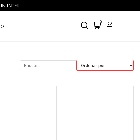
ERES | VISA y MASTERCARD | Todos los días, todos los bancos
0
TO