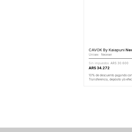
CAVOK By Kaiapuni
Nec
Unisex · Neceser
Sin impuestos:
ARS 30.600
ARS 34.272
10% de descuento pagando co
Transferencia, depósito y/o efec