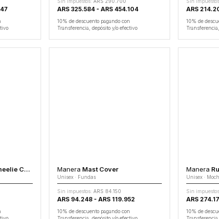
Sin impuestos:
ARS 290.700
Sin impuestos
147
ARS 325.584 - ARS 454.104
ARS 214.2
n
10% de descuento pagando con
10% de descu
tivo
Transferencia, depósito y/o efectivo
Transferencia,
lie Case
Manera
Mast Cover
Manera
Ru
Unisex · Fundas
Unisex · Moch
Sin impuestos:
ARS 84.150
Sin impuestos
ARS 94.248 - ARS 119.952
ARS 274.17
n
10% de descuento pagando con
10% de descu
tivo
Transferencia, depósito y/o efectivo
Transferencia,