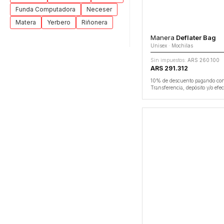
Funda Computadora
Neceser
Matera
Yerbero
Riñonera
Manera
Deflater Bag
Unisex · Mochilas
Sin impuestos:
ARS 260.100
ARS 291.312
10% de descuento pagando co
Transferencia, depósito y/o efec