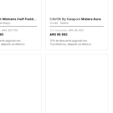
 Womens Half Padded
CAVOK By Kaiapuni
Matera Aura
oardbags
Unisex · Matera
:
ARS 267.750
Sin impuestos:
ARS 85.680
80
ARS 95.962
ento pagando con
10% de descuento pagando con
 depósito y/o efectivo
Transferencia, depósito y/o efectivo