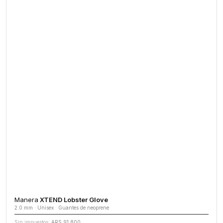
Manera
XTEND Lobster Glove
2.0 mm · Unisex · Guantes de neoprene
Sin impuestos:
ARS 91.800