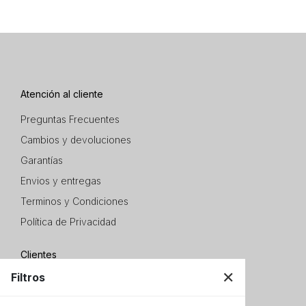
Atención al cliente
Preguntas Frecuentes
Cambios y devoluciones
Garantías
Envios y entregas
Terminos y Condiciones
Política de Privacidad
Clientes
✕
Filtros
+54 9 11 3649 9557
clientes@gpxstore.com