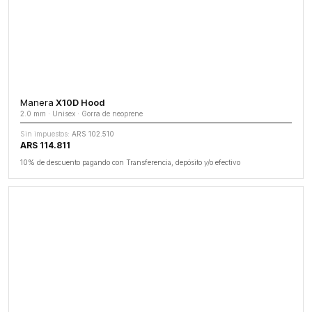
Manera
X10D Hood
2.0 mm · Unisex · Gorra de neoprene
Sin impuestos:
ARS 102.510
ARS 114.811
10% de descuento pagando con Transferencia, depósito y/o efectivo