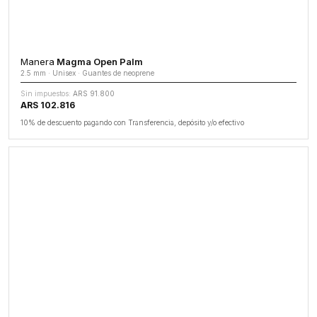
Manera
Magma Open Palm
2.5 mm · Unisex · Guantes de neoprene
Sin impuestos:
ARS 91.800
ARS 102.816
10% de descuento pagando con Transferencia, depósito y/o efectivo