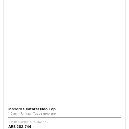
Manera
Seafarer Neo Top
1.0 mm · Unisex · Top de neoprene
Sin impuestos:
ARS 252.450
ARS 282.744