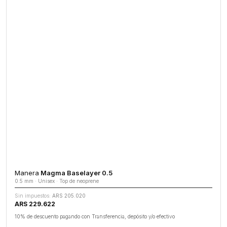
Manera
Magma Baselayer 0.5
0.5 mm · Unisex · Top de neoprene
Sin impuestos:
ARS 205.020
ARS 229.622
10% de descuento pagando con Transferencia, depósito y/o efectivo