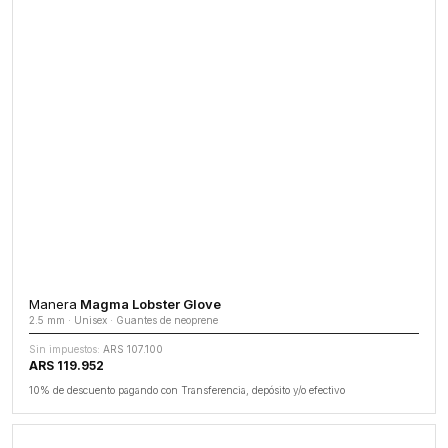
Manera
Magma Lobster Glove
2.5 mm · Unisex · Guantes de neoprene
Sin impuestos:
ARS 107.100
ARS 119.952
10% de descuento pagando con Transferencia, depósito y/o efectivo