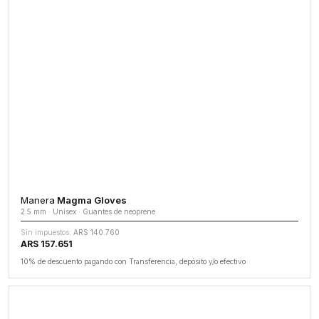
Manera
Magma Gloves
2.5 mm · Unisex · Guantes de neoprene
Sin impuestos:
ARS 140.760
ARS 157.651
10% de descuento pagando con Transferencia, depósito y/o efectivo