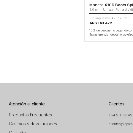
Manera
X10D Boots Spl
3.0 mm · Unisex · Punta divid
Sin impuestos:
ARS 128.100
ARS 143.472
10% de descuento pagando co
Transferencia, depósito y/o efec
Atención al cliente
Clientes
Preguntas Frecuentes
+54 9 11 3649
Cambios y devoluciones
clientes@gpxs
Garantías