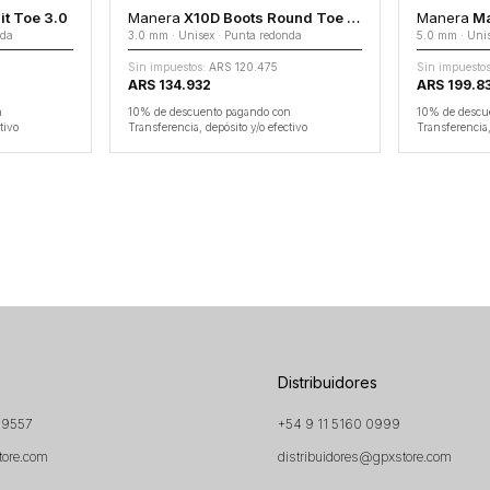
it Toe 3.0
Manera
X10D Boots Round Toe 3.0
Manera
Mag
ida
3.0 mm · Unisex · Punta redonda
5.0 mm · Unis
Sin impuestos:
ARS 120.475
Sin impuestos
ARS 134.932
ARS 199.8
n
10% de descuento pagando con
10% de descu
tivo
Transferencia, depósito y/o efectivo
Transferencia,
Distribuidores
 9557
+54 9 11 5160 0999
tore.com
distribuidores@gpxstore.com