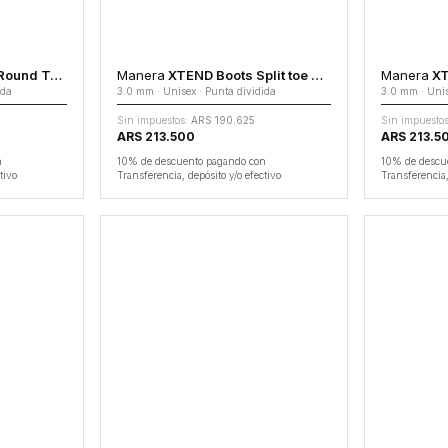
d Toe 5.0
Manera
XTEND Boots Split toe 3.0
Manera
XTE
nda
3.0 mm · Unisex · Punta dividida
3.0 mm · Unis
Sin impuestos:
ARS 190.625
Sin impuestos
ARS 213.500
ARS 213.5
n
10% de descuento pagando con
10% de descu
tivo
Transferencia, depósito y/o efectivo
Transferencia,