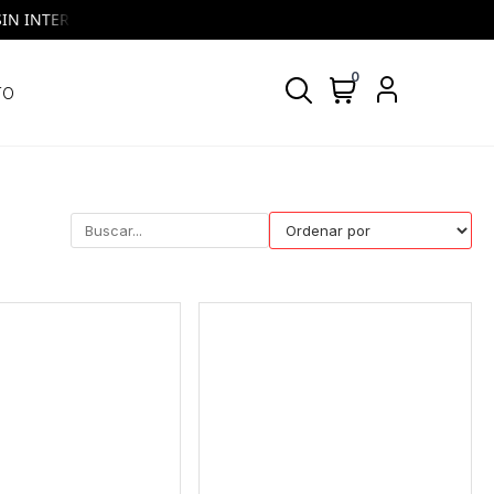
 INTERES | VISA y MASTERCARD | Todos los días, todos los bancos
0
TO