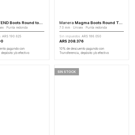
ND Boots Round toe 3.0
Manera
Magma Boots Round Toe 7.0
ex · Punta redonda
7.0 mm · Unisex · Punta redonda
:
ARS 190.625
Sin impuestos:
ARS 186.050
00
ARS 208.376
ento pagando con
10% de descuento pagando con
 depósito y/o efectivo
Transferencia, depósito y/o efectivo
SIN STOCK