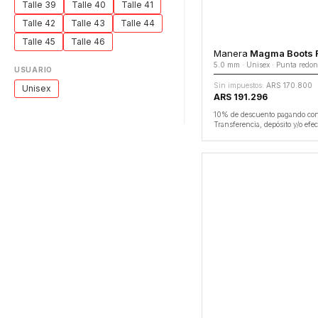
Talle 39
Talle 40
Talle 41
Talle 42
Talle 43
Talle 44
Talle 45
Talle 46
Manera
Magma Boots Roun
5.0 mm · Unisex · Punta redo
USUARIO
Sin impuestos:
ARS 170.800
Unisex
ARS 191.296
10% de descuento pagando co
Transferencia, depósito y/o efec