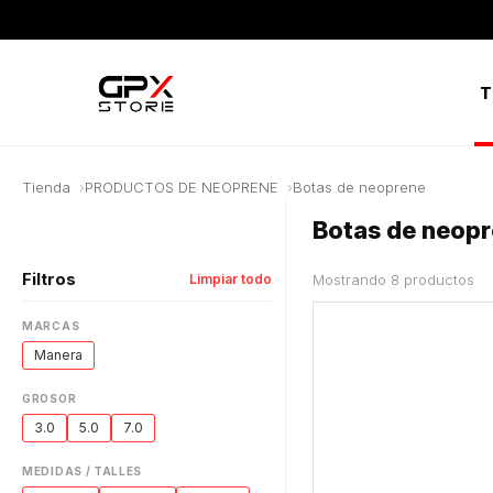
T
Tienda
PRODUCTOS DE NEOPRENE
Botas de neoprene
Botas de neop
Filtros
Limpiar todo
Mostrando 8 productos
MARCAS
Manera
GROSOR
3.0
5.0
7.0
MEDIDAS / TALLES