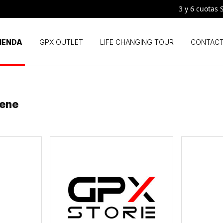
3 y 6 cuotas SIN
IENDA
GPX OUTLET
LIFE CHANGING TOUR
CONTAC
rene