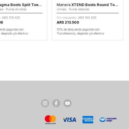
ma Boots Split Toe 5.0
Manera
XTEND Boots Round Toe 5.0
ex · Punta dividida
Unisex · Punta redonda
:
ARS 178.425
Sin impuestos:
ARS 190.625
36
ARS 213.500
ento pagando con
10% de descuento pagando con
 depósito y/o efectivo
Transferencia, depósito y/o efectivo