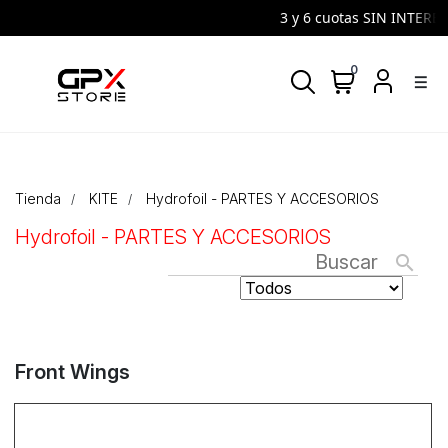
3 y 6 cuotas SIN INTERES | VISA y 
0
density_medium
Tienda
KITE
Hydrofoil - PARTES Y ACCESORIOS
Hydrofoil - PARTES Y ACCESORIOS
search
Front Wings